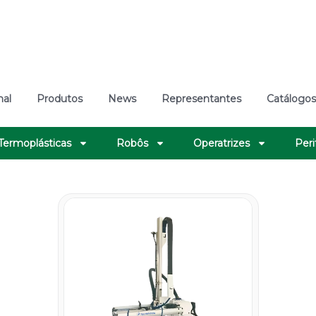
nal
Produtos
News
Representantes
Catálogo
Robôs Manipuladores
 Termoplásticas
Robôs
Operatrizes
Peri