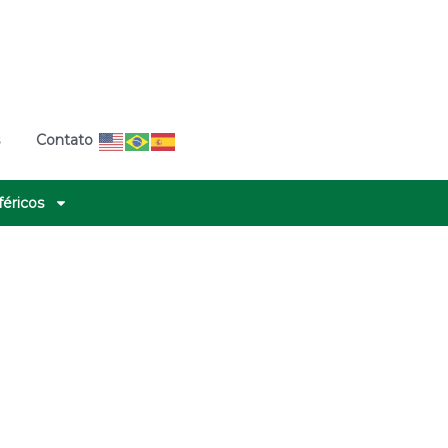
s
Contato
féricos