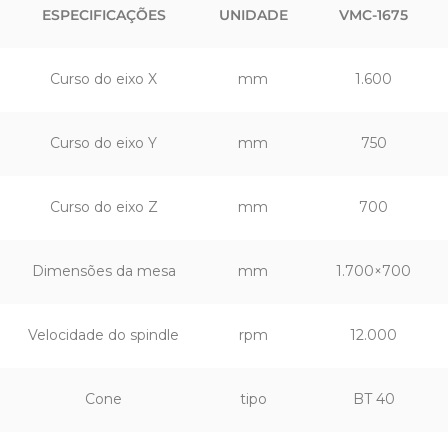
ESPECIFICAÇÕES
UNIDADE
VMC-1675
Curso do eixo X
mm
1.600
Curso do eixo Y
mm
750
Curso do eixo Z
mm
700
Dimensões da mesa
mm
1.700×700
Velocidade do spindle
rpm
12.000
Cone
tipo
BT 40