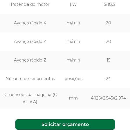
Potência do motor
kW
15/18,5
Avanço rápido X
m/min
20
Avanço rápido Y
m/min
20
Avanço rápido Z
m/min
15
Número de ferramentas
posições
24
Dimensões da máquina (C
mm
4.126×2.545×2.974
x L x A)
Solicitar orçamento