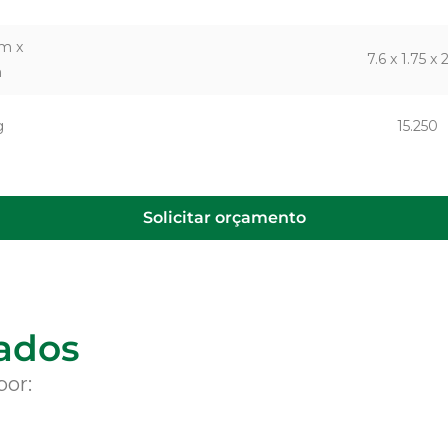
m x
7.6 x 1.75 x 
m
g
15.250
Solicitar orçamento
nados
por: