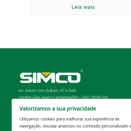
Leia mais
Av. Anton Von Zuben, Nº 4.049
Jardim São José | Campinas/SP – CEP: 13051-145
Valorizamos a sua privacidade
Telefone / Whatsapp: (19) 3727-2800 | (19)
99103-
3935
Utilizamos cookies para melhorar sua experiência de
E-mail:
contato@simcomaq.com.br
navegação, veicular anúncios ou conteúdo personalizado 
Simco Com. Imp. e Exp. de Máquinas LTDA.