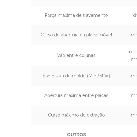
Força máxima de travamento
k
Curso de abertura da placa móvel
m
mm
Vão entre colunas
m
Espessura do molde (Min./Máx.)
m
Abertura máxima entre placas
m
Curso máximo de extração
m
OUTROS