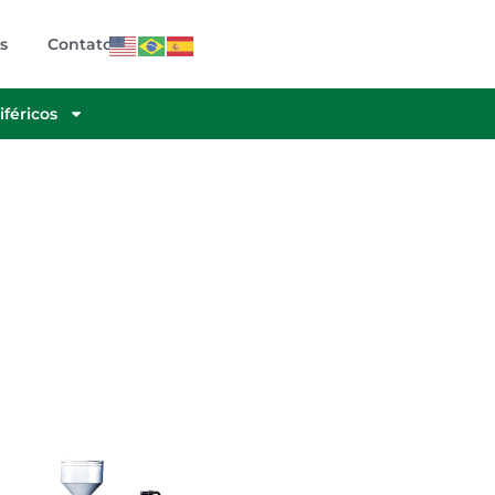
s
Contato
iféricos