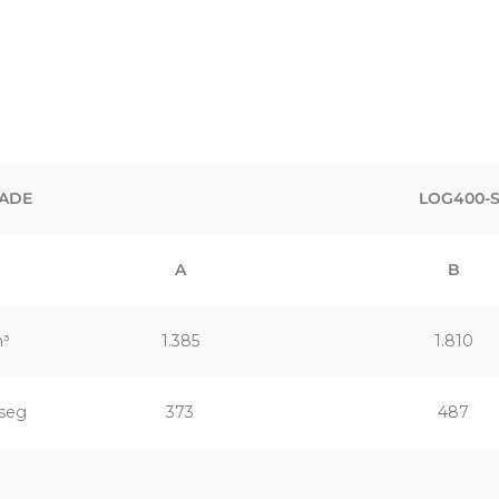
ADE
LOG400-
A
B
³
1.385
1.810
seg
373
487