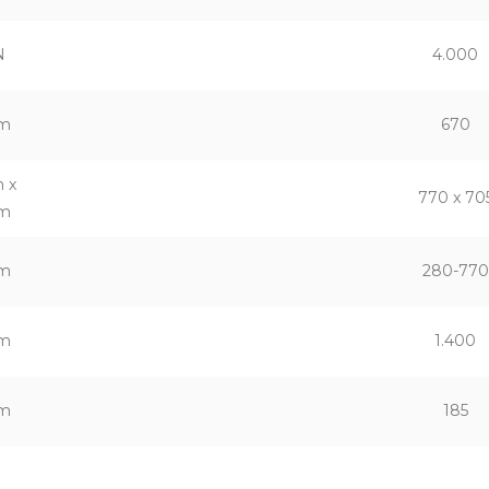
N
4.000
m
670
 x
770 x 70
m
m
280-770
m
1.400
m
185