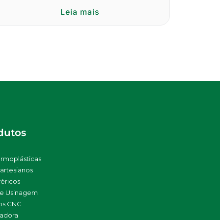
Leia mais
dutos
ermoplásticas
artesianos
féricos
de Usinagem
os CNC
sadora