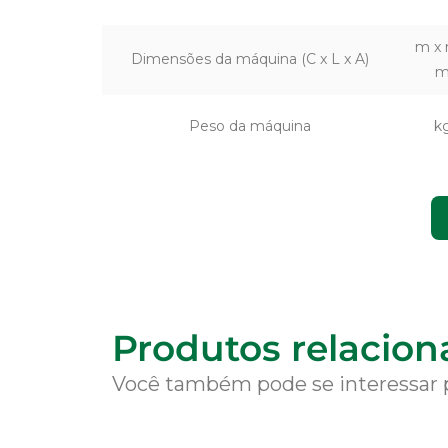
m x 
Dimensões da máquina (C x L x A)
Peso da máquina
k
Produtos relacio
Você também pode se interessar 