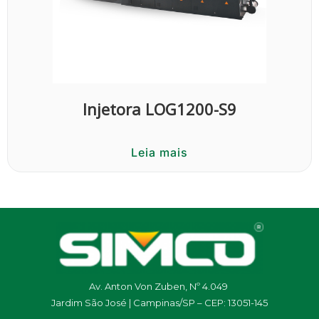
Injetora LOG1200-S9
Leia mais
Av. Anton Von Zuben, Nº 4.049
Jardim São José | Campinas/SP – CEP: 13051-145