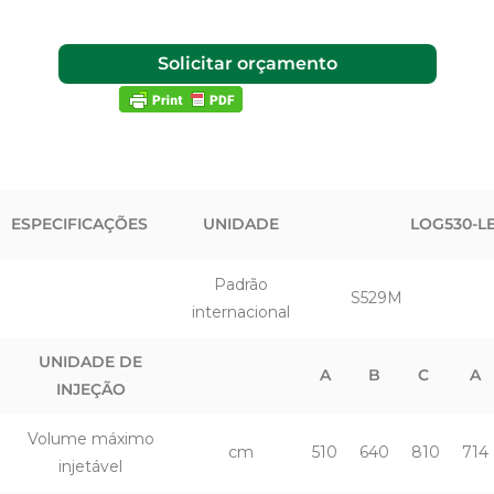
Solicitar orçamento
ESPECIFICAÇÕES
UNIDADE
LOG530-L
Padrão
S529M
internacional
UNIDADE DE
A
B
C
A
INJEÇÃO
Volume máximo
cm
510
640
810
714
injetável