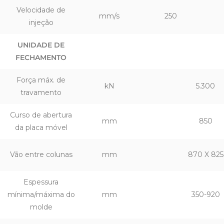
Velocidade de
mm/s
250
injeção
UNIDADE DE
FECHAMENTO
Força máx. de
kN
5.300
travamento
Curso de abertura
mm
850
da placa móvel
Vão entre colunas
mm
870 X 825
Espessura
mínima/máxima do
mm
350-920
molde