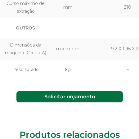
Curso máximo de
mm
210
extração
OUTROS
Dimensões da
m x m x m
9.2 X 1.96 X 2
máquina (C x L x A)
Peso líquido
kg
–
Solicitar orçamento
Produtos relacionados