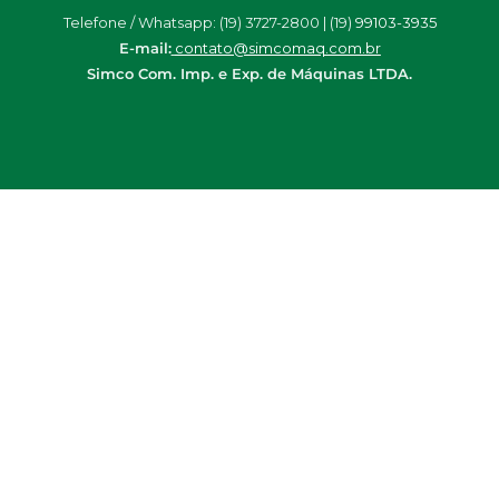
Telefone / Whatsapp: (19) 3727-2800 | (19)
99103-3935
E-mail:
contato@simcomaq.com.br
Simco Com. Imp. e Exp. de Máquinas LTDA.