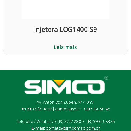
Injetora LOG1400-S9
Leia mais
Av. Anton Von Zuben, Nº 4.049
Jardim São José | Campinas/SP – CEP: 13051-145
Telefone / Whatsapp: (19) 3727-2800 | (19)
99103-3935
E-mail:
contato@simcomaq.com.br