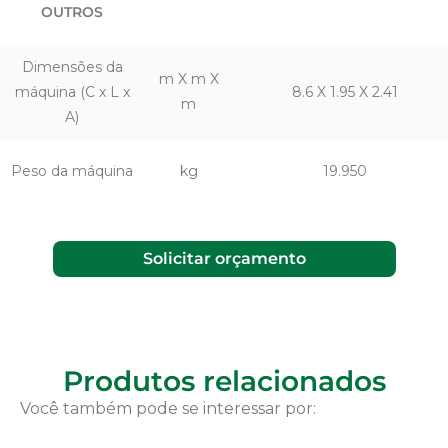
OUTROS
Dimensões da
m X m X
máquina (C x L x
8.6 X 1.95 X 2.41
m
A)
Peso da máquina
kg
19.950
Solicitar orçamento
Produtos relacionados
Você também pode se interessar por: