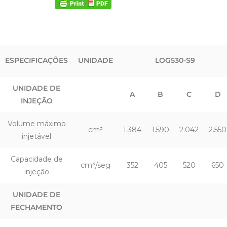
ESPECIFICAÇÕES
UNIDADE
LOG530-S9
UNIDADE DE
A
B
C
D
INJEÇÃO
Volume máximo
cm³
1.384
1.590
2.042
2.550
injetável
Capacidade de
cm³/seg
352
405
520
650
injeção
UNIDADE DE
FECHAMENTO