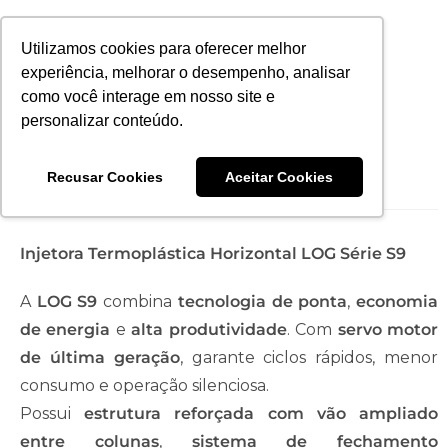
Utilizamos cookies para oferecer melhor
experiência, melhorar o desempenho, analisar
como você interage em nosso site e
personalizar conteúdo.
Injetora LOG530-S9
Recusar Cookies
Aceitar Cookies
Injetora Termoplástica Horizontal LOG Série S9
A
LOG S9
combina
tecnologia de ponta
,
economia
de energia
e
alta produtividade
. Com
servo motor
de última geração
, garante ciclos rápidos, menor
consumo e operação silenciosa.
Possui
estrutura reforçada com vão ampliado
entre colunas
,
sistema de fechamento