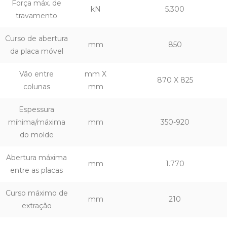
Força máx. de
kN
5.300
travamento
Curso de abertura
mm
850
da placa móvel
Vão entre
mm X
870 X 825
colunas
mm
Espessura
mínima/máxima
mm
350-920
do molde
Abertura máxima
mm
1.770
entre as placas
Curso máximo de
mm
210
extração