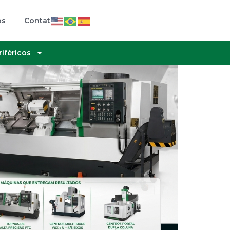
os
Contato
riféricos