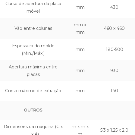
Curso de abertura da placa
mm
430
móvel
mm x
Vão entre colunas
460 x 460
mm
Espessura do molde
mm
180-500
(Min./Máx.)
Abertura máxima entre
mm
930
placas
Curso máximo de extração
mm
140
OUTROS
Dimensões da máquina (C x
m x m x
5.3 x 1.25 x 2.0
L x A)
m