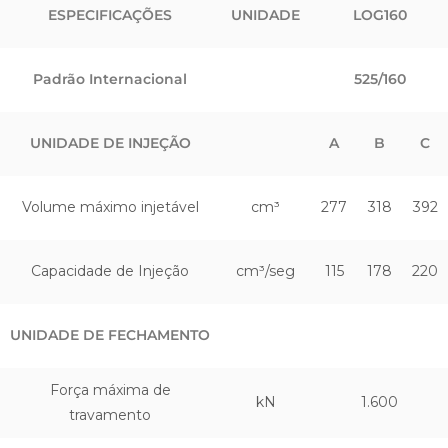
ESPECIFICAÇÕES
UNIDADE
LOG160
Padrão Internacional
525/160
UNIDADE DE INJEÇÃO
A
B
C
Volume máximo injetável
cm³
277
318
392
Capacidade de Injeção
cm³/seg
115
178
220
UNIDADE DE FECHAMENTO
Força máxima de
kN
1.600
travamento