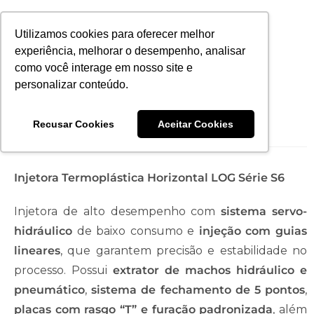
Utilizamos cookies para oferecer melhor
experiência, melhorar o desempenho, analisar
como você interage em nosso site e
personalizar conteúdo.
Injetora LOG160-S6
Recusar Cookies
Aceitar Cookies
Injetora Termoplástica Horizontal LOG Série S6
Injetora de alto desempenho com
sistema servo-
hidráulico
de baixo consumo e
injeção com guias
lineares
, que garantem precisão e estabilidade no
processo. Possui
extrator de machos hidráulico e
pneumático
,
sistema de fechamento de 5 pontos
,
placas com rasgo “T” e furação padronizada
, além