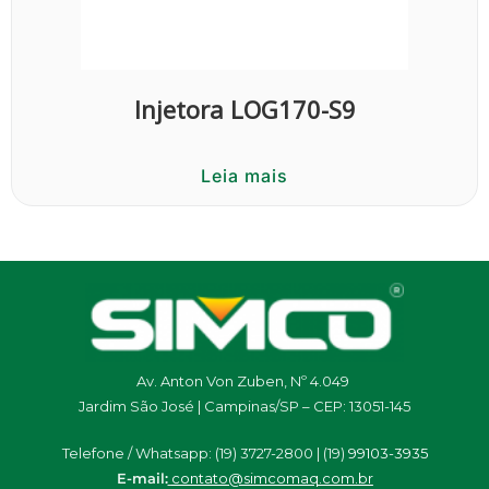
Injetora LOG170-S9
Leia mais
Av. Anton Von Zuben, Nº 4.049
Jardim São José | Campinas/SP – CEP: 13051-145
Telefone / Whatsapp: (19) 3727-2800 | (19)
99103-3935
E-mail:
contato@simcomaq.com.br