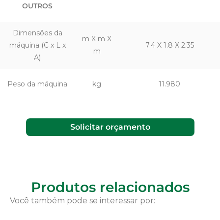
OUTROS
Dimensões da
m X m X
máquina (C x L x
7.4 X 1.8 X 2.35
m
A)
Peso da máquina
kg
11.980
Solicitar orçamento
Produtos relacionados
Você também pode se interessar por: