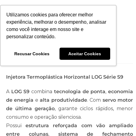
Utilizamos cookies para oferecer melhor
experiência, melhorar o desempenho, analisar
como você interage em nosso site e
personalizar conteúdo.
Injetora LOG320-S9
Recusar Cookies
Aceitar Cookies
Injetora Termoplástica Horizontal LOG Série S9
A
LOG S9
combina
tecnologia de ponta
,
economia
de energia
e
alta produtividade
. Com
servo motor
de última geração
, garante ciclos rápidos, menor
consumo e operação silenciosa.
Possui
estrutura reforçada com vão ampliado
entre colunas
,
sistema de fechamento