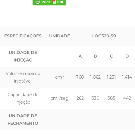
ESPECIFICAÇÕES
UNIDADE
LOG320-S9
UNIDADE DE
A
B
C
D
INJEÇÃO
Volume máximo
cm³
760
1.062
1.231
1.414
injetável
Capacidade de
cm³/seg
262
330
385
442
injeção
UNIDADE DE
FECHAMENTO