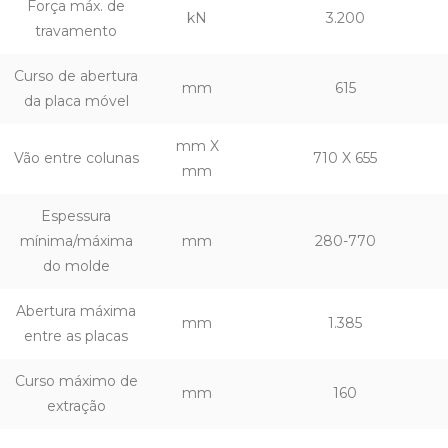
Força máx. de
kN
3.200
travamento
Curso de abertura
mm
615
da placa móvel
mm X
Vão entre colunas
710 X 655
mm
Espessura
mínima/máxima
mm
280-770
do molde
Abertura máxima
mm
1.385
entre as placas
Curso máximo de
mm
160
extração