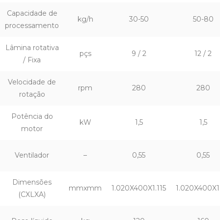
Capacidade de
kg/h
30-50
50-80
processamento
Lâmina rotativa
pçs
9 / 2
12 / 2
/ Fixa
Velocidade de
rpm
280
280
rotação
Potência do
kW
1,5
1,5
motor
Ventilador
–
0,55
0,55
Dimensões
mmxmm
1.020X400X1.115
1.020X400X1.
(CXLXA)