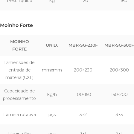
Peso líquido
kg
120
160
Moinho Forte
MOINHO
UNID.
MBR-SG-230F
MBR-SG-300F
FORTE
Dimensões de
entrada de
mmxmm
200×230
200×300
material(CXL)
Capacidade de
kg/h
100-150
150-200
processamento
Lâmina rotativa
pçs
3×2
3×3
Lâmina fixa
pçs
2×1
2×1