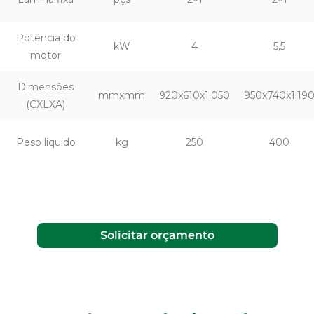
Potência do
kW
4
5,5
motor
Dimensões
mmxmm
920x610x1.050
950x740x1.19
(CXLXA)
Peso líquido
kg
250
400
Solicitar orçamento