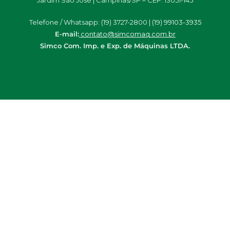
Jardim São José | Campinas/SP – CEP: 13051-145
Telefone / Whatsapp: (19) 3727-2800 | (19)
99103-3935
E-mail:
contato@simcomaq.com.br
Simco Com. Imp. e Exp. de Máquinas LTDA.