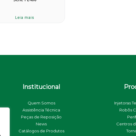
Leia mais
Institucional
Pro
Quem Somos
Injetoras T
Assistência Técnica
Robôs C
Peças de Reposição
Peri
News
Centros 
Catálogos de Produtos
Torn
e