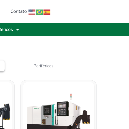
s
Contato
féricos
Periféricos