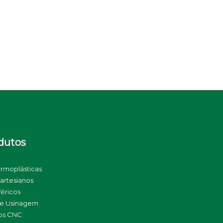
dutos
ermoplásticas
artesianos
féricos
de Usinagem
os CNC