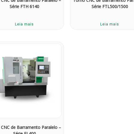
 CNC de Barramento Paralelo –
Torno CNC de Barramento Para
Série FTH 6140
Série FTL500/1500
Leia mais
Leia mais
 CNC de Barramento Paralelo –
Série FL400