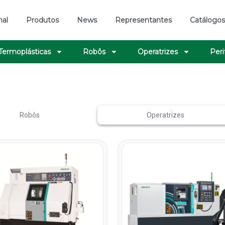
nal
Produtos
News
Representantes
Catálogo
 Termoplásticas
Robôs
Operatrizes
Peri
Robôs
Operatrizes