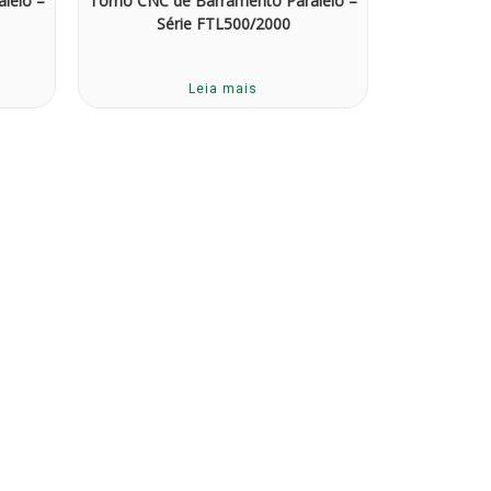
lelo –
Torno CNC de Barramento Paralelo –
Série FTL500/2000
Leia mais