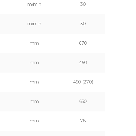
m/min
30
m/min
30
mm
670
mm
450
mm
450 (270)
mm
650
mm
78