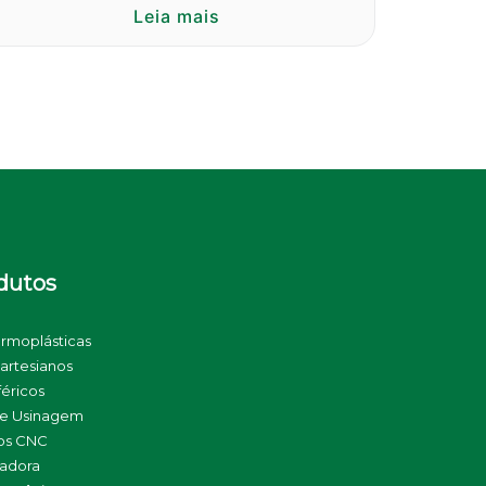
Leia mais
dutos
ermoplásticas
artesianos
féricos
de Usinagem
os CNC
sadora