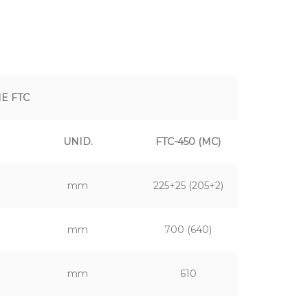
E FTC
UNID.
FTC-450 (MC)
mm
225+25 (205+2)
mm
700 (640)
mm
610