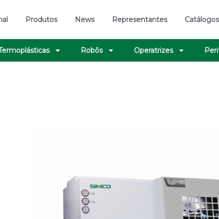
nal
Produtos
News
Representantes
Catálogo
 Termoplásticas
Robôs
Operatrizes
Peri