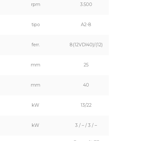
rpm
3.500
tipo
A2-8
ferr.
8(12VDl40)/(12)
mm
25
mm
40
kW
13/22
kW
3 / – / 3 / –