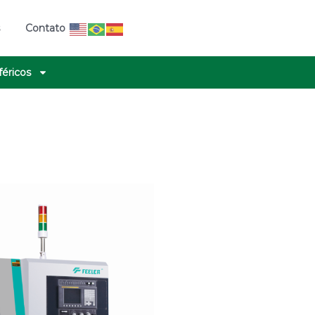
s
Contato
féricos