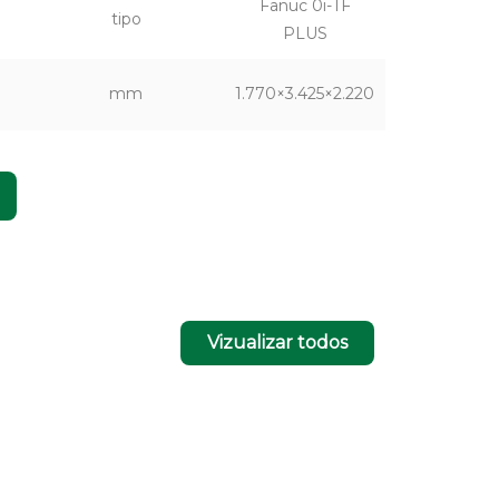
Fanuc 0i-TF
tipo
PLUS
mm
1.770×3.425×2.220
Vizualizar todos