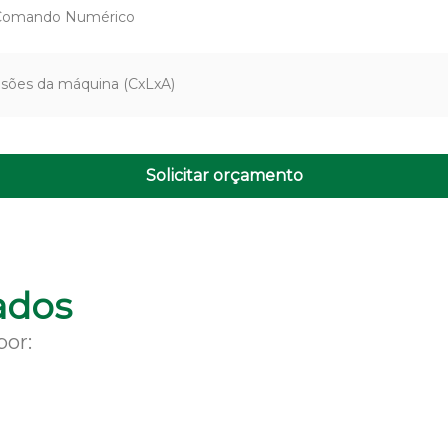
Comando Numérico
sões da máquina (CxLxA)
Solicitar orçamento
ados
por: