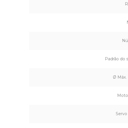
R
Nú
Padrão do 
Ø Máx. 
Motor
Servo