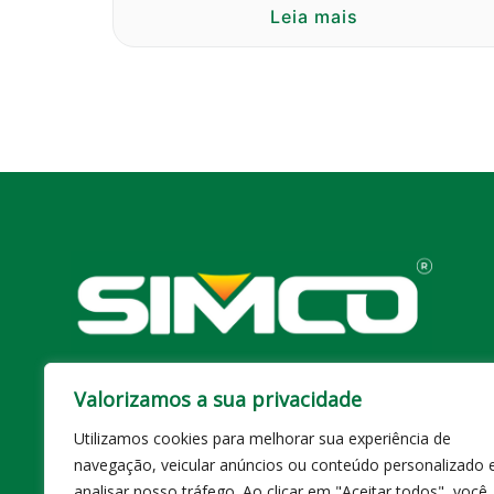
Leia mais
Av. Anton Von Zuben, Nº 4.049
Valorizamos a sua privacidade
Jardim São José | Campinas/SP – CEP: 13051-145
Utilizamos cookies para melhorar sua experiência de
Telefone / Whatsapp: (19) 3727-2800 | (19)
99103-
navegação, veicular anúncios ou conteúdo personalizado 
3935
analisar nosso tráfego. Ao clicar em "Aceitar todos", você