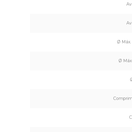
Av
Av
Ø Máx.
Ø Máx.
Comprim
C