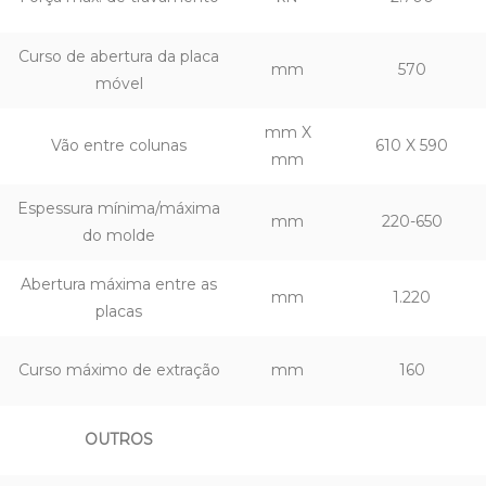
Curso de abertura da placa
mm
570
móvel
mm X
Vão entre colunas
610 X 590
mm
Espessura mínima/máxima
mm
220-650
do molde
Abertura máxima entre as
mm
1.220
placas
Curso máximo de extração
mm
160
OUTROS