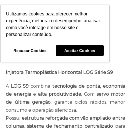
Utilizamos cookies para oferecer melhor
experiência, melhorar o desempenho, analisar
como você interage em nosso site e
personalizar conteúdo.
Injetora LOG270-S9
Recusar Cookies
Aceitar Cookies
Injetora Termoplástica Horizontal LOG Série S9
A
LOG S9
combina
tecnologia de ponta
,
economia
de energia
e
alta produtividade
. Com
servo motor
de última geração
, garante ciclos rápidos, menor
consumo e operação silenciosa.
Possui
estrutura reforçada com vão ampliado entre
colunas
,
sistema de fechamento centralizado
para