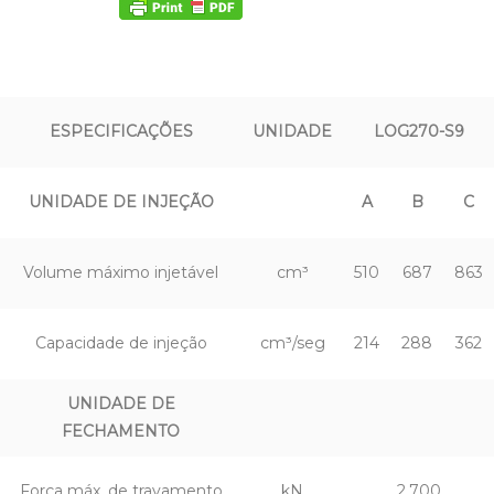
ESPECIFICAÇÕES
UNIDADE
LOG270-S9
UNIDADE DE INJEÇÃO
A
B
C
Volume máximo injetável
cm³
510
687
863
Capacidade de injeção
cm³/seg
214
288
362
UNIDADE DE
FECHAMENTO
Força máx. de travamento
kN
2.700