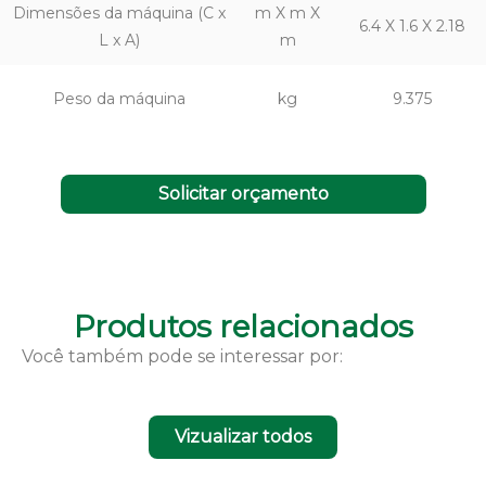
Dimensões da máquina (C x
m X m X
6.4 X 1.6 X 2.18
L x A)
m
Peso da máquina
kg
9.375
Solicitar orçamento
Produtos relacionados
Você também pode se interessar por:
Vizualizar todos