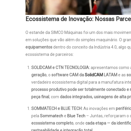
Ecossistema de Inovação: Nossas Parce
O estande da SIMCO Máquinas foi um dos mais movimenta
em soluções que vão além do simples maquinário. O gran
equipamentos
dentro do conceito da Indústria 4.0, algo q
ecossistema de parceiros:
SOLIDCAM e CTN TECNOLOGIA:
apresentamos como a
geração
, o
software CAM da
SolidCAM
LATAM
e as
so
verdadeiro ecossistema digital para a manufatura in
processo produtivo pode ser totalmente conectado e
peça final
, com
dados integrados, usinagens de alta pr
SOMMATECH e BLUE TECH:
As inovações em
periféri
pela
Sommatech
e
Blue Tech
– Juntas, reforçaram o
ecossistema completo
, onde
cada etapa — da identifi
rastreabilidade e integração total.