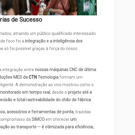
rias de Sucesso
dos, atraindo um público qualificado interessado
de foco foi a
integração e a inteligência dos
ue só foi possível graças à força do nosso
 integração entre
nossas máquinas CNC de última
luções MES da
CTN
Tecnologia
formam um
teligente. A demonstração ao vivo mostrou como o
 monitorado em tempo real
, desde o
projeto até a
ecisão e total rastreabilidade do chão de fábrica
.
cos, acessórios e ferramentas de ponta
, trazidas
 compromisso da
SIMCO
em oferecer
um
cação ao transporte — é otimizada para eficiência,