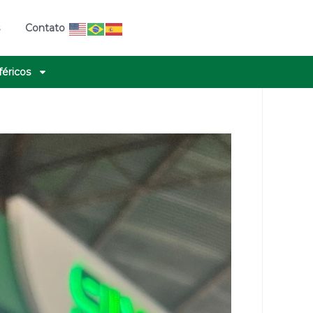
s
Contato
féricos