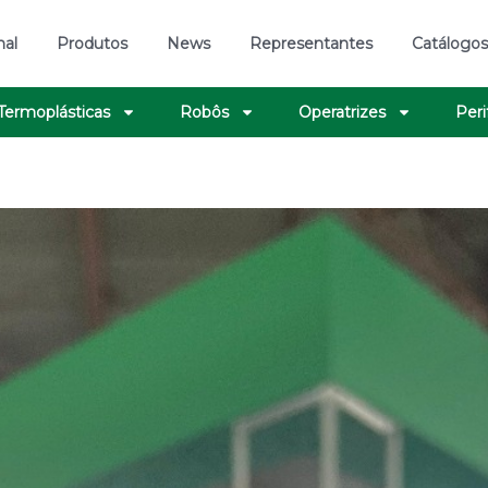
nal
Produtos
News
Representantes
Catálogo
 Termoplásticas
Robôs
Operatrizes
Peri